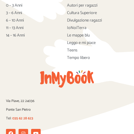
e
t
t
b
t
u
0 – 3 Anni
Autori per ragazzi
o
e
b
3 – 6 Anni
Cultura Superiore
o
r
e
6 – 10 Anni
Divulgazione ragazzi
k
11 – 13 Anni
IoNoiTerra
14 – 16 Anni
Le mappe blu
Leggo e mi piace
Teens
Tempo libero
Via Piave, 22 24036
Ponte San Pietro
Tel:
035 62 28 623
Facebook
Instagram
Youtube