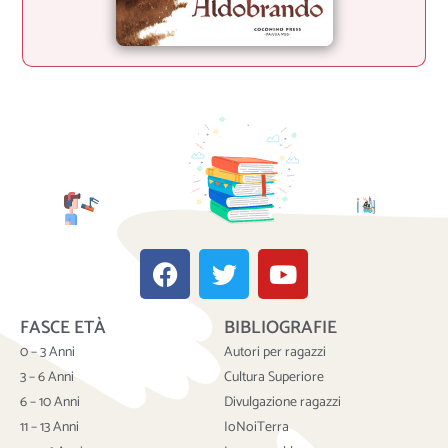
F
T
Y
a
w
o
c
i
u
FASCE ETÀ
BIBLIOGRAFIE
e
t
t
b
t
u
0 – 3 Anni
Autori per ragazzi
o
e
b
3 – 6 Anni
Cultura Superiore
o
r
e
6 – 10 Anni
Divulgazione ragazzi
k
11 – 13 Anni
IoNoiTerra