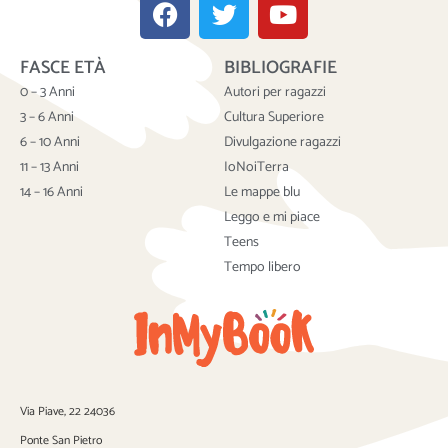
F
T
Y
a
w
o
c
i
u
FASCE ETÀ
BIBLIOGRAFIE
e
t
t
b
t
u
0 – 3 Anni
Autori per ragazzi
o
e
b
3 – 6 Anni
Cultura Superiore
o
r
e
6 – 10 Anni
Divulgazione ragazzi
k
11 – 13 Anni
IoNoiTerra
14 – 16 Anni
Le mappe blu
Leggo e mi piace
Teens
Tempo libero
Via Piave, 22 24036
Ponte San Pietro