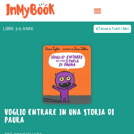
Vai
al
contenuto
LIBRI: 3-6 ANNI
Torna a Tutti i libri
VOGLIO ENTRARE IN UNA STORIA DI
PAURA