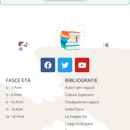
F
T
Y
a
w
o
c
i
u
FASCE ETÀ
BIBLIOGRAFIE
e
t
t
b
t
u
0 – 3 Anni
Autori per ragazzi
o
e
b
3 – 6 Anni
Cultura Superiore
o
r
e
6 – 10 Anni
Divulgazione ragazzi
k
11 – 13 Anni
IoNoiTerra
14 – 16 Anni
Le mappe blu
Leggo e mi piace