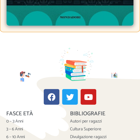
F
T
Y
a
w
o
c
i
u
FASCE ETÀ
BIBLIOGRAFIE
e
t
t
b
t
u
0 – 3 Anni
Autori per ragazzi
o
e
b
3 – 6 Anni
Cultura Superiore
o
r
e
6 – 10 Anni
Divulgazione ragazzi