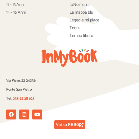
k
11 – 13 Anni
IoNoiTerra
14 – 16 Anni
Le mappe blu
Leggo e mi piace
Teens
Tempo libero
Via Piave, 22 24036
Ponte San Pietro
Tel:
035 62 28 623
Facebook
Instagram
Youtube
Vai su RBBG