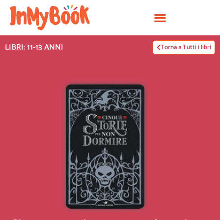
Vai
al
contenuto
LIBRI: 11-13 ANNI
Torna a Tutti i libri