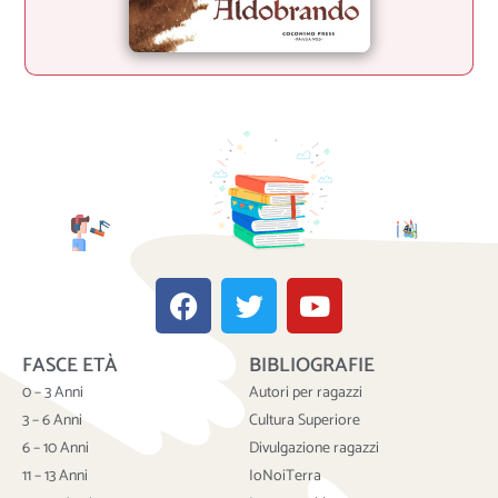
F
T
Y
a
w
o
c
i
u
FASCE ETÀ
BIBLIOGRAFIE
e
t
t
b
t
u
0 – 3 Anni
Autori per ragazzi
o
e
b
3 – 6 Anni
Cultura Superiore
o
r
e
6 – 10 Anni
Divulgazione ragazzi
k
11 – 13 Anni
IoNoiTerra