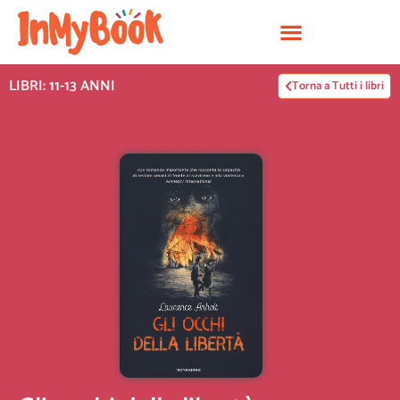
Vai
al
contenuto
LIBRI: 11-13 ANNI
Torna a Tutti i libri