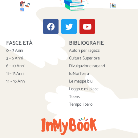
F
T
Y
a
w
o
c
i
u
FASCE ETÀ
BIBLIOGRAFIE
e
t
t
b
t
u
0 – 3 Anni
Autori per ragazzi
o
e
b
3 – 6 Anni
Cultura Superiore
o
r
e
6 – 10 Anni
Divulgazione ragazzi
k
11 – 13 Anni
IoNoiTerra
14 – 16 Anni
Le mappe blu
Leggo e mi piace
Teens
Tempo libero