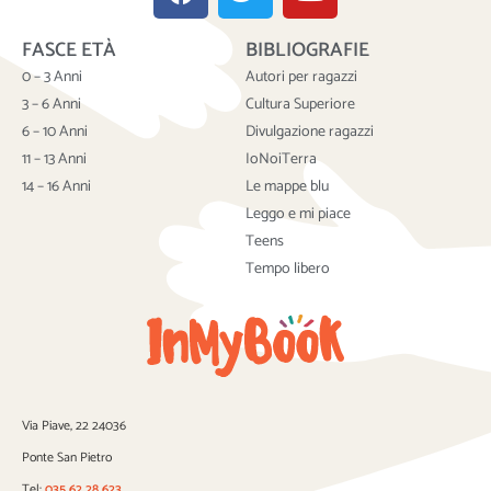
a
w
o
c
i
u
FASCE ETÀ
BIBLIOGRAFIE
e
t
t
b
t
u
0 – 3 Anni
Autori per ragazzi
o
e
b
3 – 6 Anni
Cultura Superiore
o
r
e
6 – 10 Anni
Divulgazione ragazzi
k
11 – 13 Anni
IoNoiTerra
14 – 16 Anni
Le mappe blu
Leggo e mi piace
Teens
Tempo libero
Via Piave, 22 24036
Ponte San Pietro
Tel:
035 62 28 623