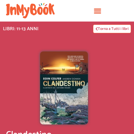
Vai
al
contenuto
LIBRI: 11-13 ANNI
Torna a Tutti i libri