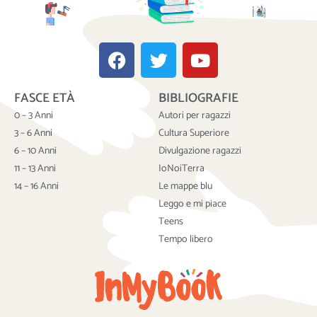
F
T
Y
a
w
o
c
i
u
FASCE ETÀ
BIBLIOGRAFIE
e
t
t
b
t
u
0 – 3 Anni
Autori per ragazzi
o
e
b
3 – 6 Anni
Cultura Superiore
o
r
e
6 – 10 Anni
Divulgazione ragazzi
k
11 – 13 Anni
IoNoiTerra
14 – 16 Anni
Le mappe blu
Leggo e mi piace
Teens
Tempo libero