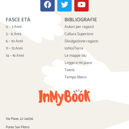
F
T
Y
a
w
o
c
i
u
FASCE ETÀ
BIBLIOGRAFIE
e
t
t
b
t
u
0 – 3 Anni
Autori per ragazzi
o
e
b
3 – 6 Anni
Cultura Superiore
o
r
e
6 – 10 Anni
Divulgazione ragazzi
k
11 – 13 Anni
IoNoiTerra
14 – 16 Anni
Le mappe blu
Leggo e mi piace
Teens
Tempo libero
Via Piave, 22 24036
Ponte San Pietro