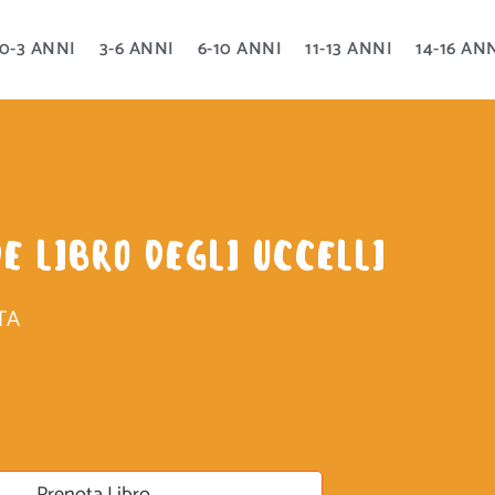
0-3 ANNI
3-6 ANNI
6-10 ANNI
11-13 ANNI
14-16 AN
E LIBRO DEGLI UCCELLI
TA
Prenota Libro