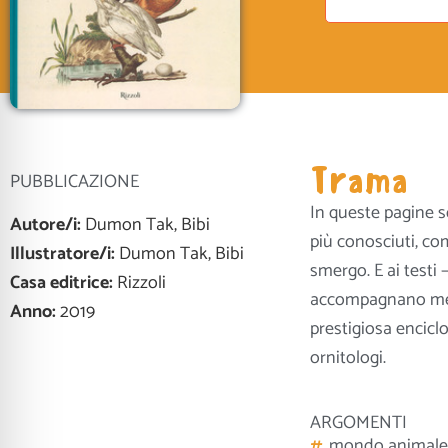
Trama
PUBBLICAZIONE
In queste pagine so
Autore/i:
Dumon Tak, Bibi
più conosciuti, com
Illustratore/i:
Dumon Tak, Bibi
smergo. E ai testi –
Casa editrice:
Rizzoli
accompagnano mera
Anno:
2019
prestigiosa enciclo
ornitologi.
ARGOMENTI
mondo animale