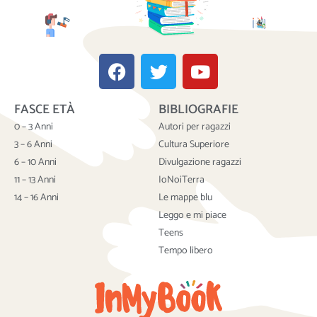
F
T
Y
a
w
o
c
i
u
FASCE ETÀ
BIBLIOGRAFIE
e
t
t
b
t
u
0 – 3 Anni
Autori per ragazzi
o
e
b
3 – 6 Anni
Cultura Superiore
o
r
e
6 – 10 Anni
Divulgazione ragazzi
k
11 – 13 Anni
IoNoiTerra
14 – 16 Anni
Le mappe blu
Leggo e mi piace
Teens
Tempo libero