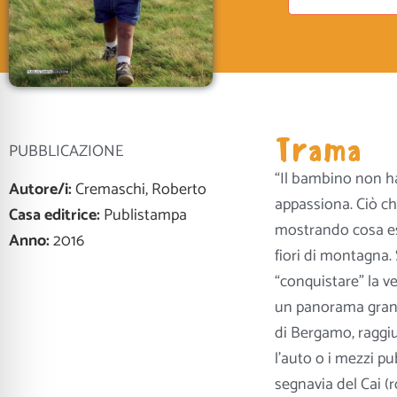
Trama
PUBBLICAZIONE
“Il bambino non ha
Autore/i:
Cremaschi, Roberto
appassiona. Ciò che
Casa editrice:
Publistampa
mostrando cosa es
Anno:
2016
fiori di montagna. 
“conquistare” la ve
un panorama grandi
di Bergamo, raggiu
l’auto o i mezzi pu
segnavia del Cai (r