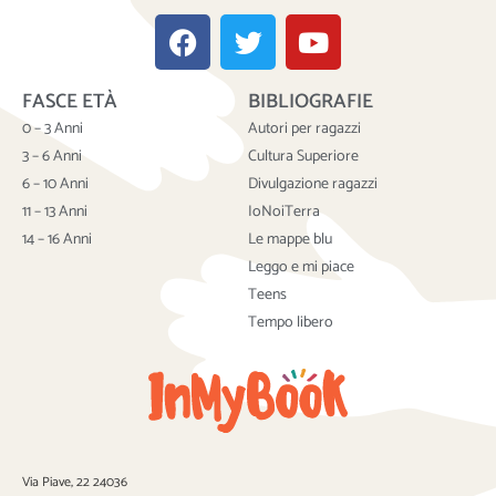
F
T
Y
a
w
o
c
i
u
FASCE ETÀ
BIBLIOGRAFIE
e
t
t
b
t
u
0 – 3 Anni
Autori per ragazzi
o
e
b
3 – 6 Anni
Cultura Superiore
o
r
e
6 – 10 Anni
Divulgazione ragazzi
k
11 – 13 Anni
IoNoiTerra
14 – 16 Anni
Le mappe blu
Leggo e mi piace
Teens
Tempo libero
Via Piave, 22 24036