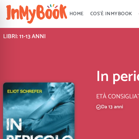
Vai
al
HOME
COS’È INMYBOOK
contenuto
LIBRI: 11-13 ANNI
In per
ETÀ CONSIGLIA
Da 13 anni