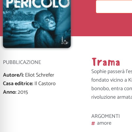
Trama
PUBBLICAZIONE
Sophie passerà l’e
Autore/i:
Eliot Schrefer
fondato vicino a K
Casa editrice:
Il Castoro
bonobo, entra con
Anno:
2015
rivoluzione armata
ARGOMENTI
amore