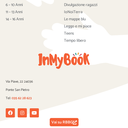
o
r
e
6 – 10 Anni
Divulgazione ragazzi
k
11 – 13 Anni
IoNoiTerra
14 – 16 Anni
Le mappe blu
Leggo e mi piace
Teens
Tempo libero
Via Piave, 22 24036
Ponte San Pietro
Tel:
035 62 28 623
Facebook
Instagram
Youtube
Vai su RBBG