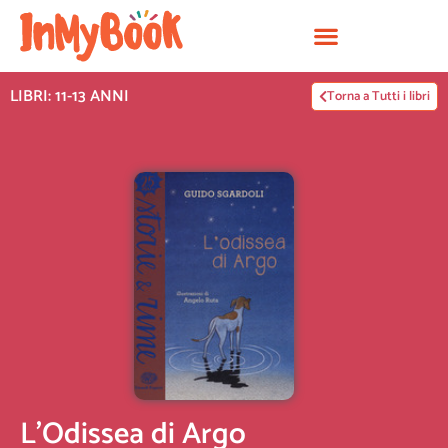
Vai
al
contenuto
LIBRI: 11-13 ANNI
Torna a Tutti i libri
L’Odissea di Argo