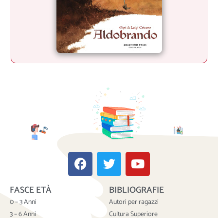
F
T
Y
a
w
o
c
i
u
FASCE ETÀ
BIBLIOGRAFIE
e
t
t
b
t
u
0 – 3 Anni
Autori per ragazzi
o
e
b
3 – 6 Anni
Cultura Superiore