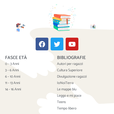
F
T
Y
a
w
o
c
i
u
FASCE ETÀ
BIBLIOGRAFIE
e
t
t
b
t
u
0 – 3 Anni
Autori per ragazzi
o
e
b
3 – 6 Anni
Cultura Superiore
o
r
e
6 – 10 Anni
Divulgazione ragazzi
k
11 – 13 Anni
IoNoiTerra
14 – 16 Anni
Le mappe blu
Leggo e mi piace
Teens
Tempo libero