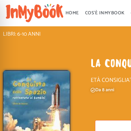
Vai
al
HOME
COS’È INMYBOOK
contenuto
LIBRI: 6-10 ANNI
LA CONQ
ETÀ CONSIGLIA
Da 8 anni