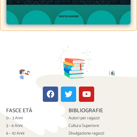
F
T
Y
a
w
o
c
i
u
FASCE ETÀ
BIBLIOGRAFIE
e
t
t
b
t
u
0 – 3 Anni
Autori per ragazzi
o
e
b
3 – 6 Anni
Cultura Superiore
o
r
e
6 – 10 Anni
Divulgazione ragazzi