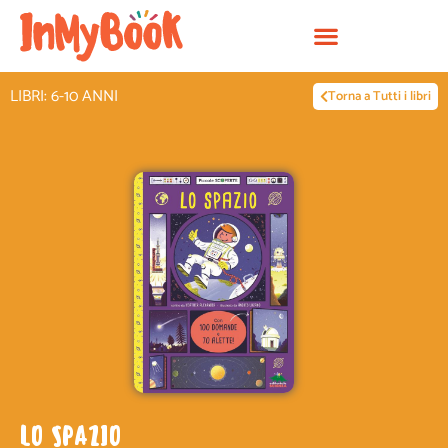
Vai
al
contenuto
LIBRI: 6-10 ANNI
Torna a Tutti i libri
LO SPAZIO