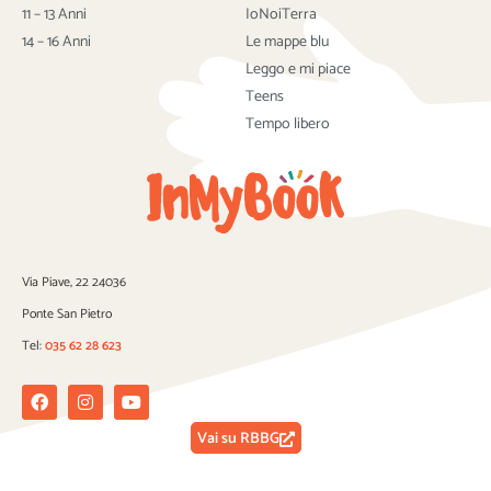
k
11 – 13 Anni
IoNoiTerra
14 – 16 Anni
Le mappe blu
Leggo e mi piace
Teens
Tempo libero
Via Piave, 22 24036
Ponte San Pietro
Tel:
035 62 28 623
Facebook
Instagram
Youtube
Vai su RBBG