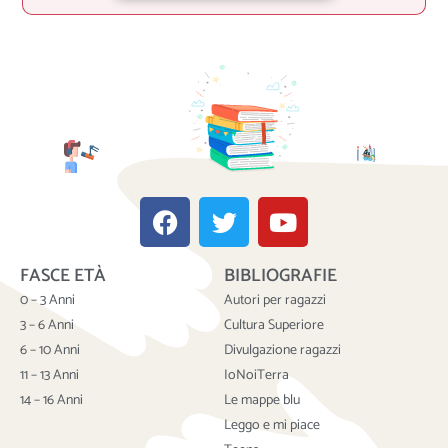
F
T
Y
a
w
o
c
i
u
FASCE ETÀ
BIBLIOGRAFIE
e
t
t
b
t
u
0 – 3 Anni
Autori per ragazzi
o
e
b
3 – 6 Anni
Cultura Superiore
o
r
e
6 – 10 Anni
Divulgazione ragazzi
k
11 – 13 Anni
IoNoiTerra
14 – 16 Anni
Le mappe blu
Leggo e mi piace