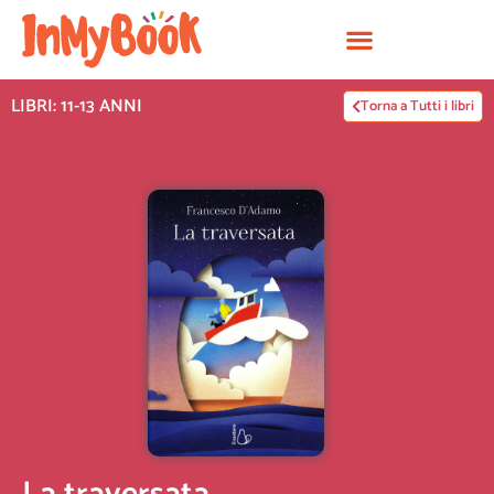
Vai
al
contenuto
LIBRI: 11-13 ANNI
Torna a Tutti i libri