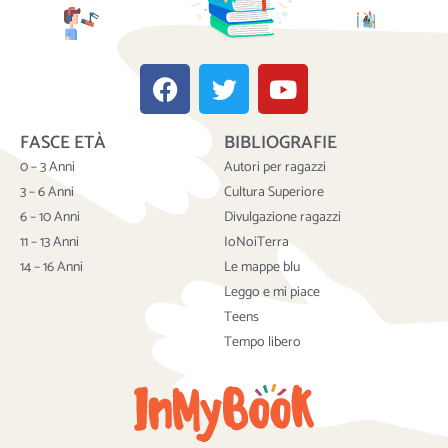
F
T
Y
a
w
o
c
i
u
FASCE ETÀ
BIBLIOGRAFIE
e
t
t
b
t
u
0 – 3 Anni
Autori per ragazzi
o
e
b
3 – 6 Anni
Cultura Superiore
o
r
e
6 – 10 Anni
Divulgazione ragazzi
k
11 – 13 Anni
IoNoiTerra
14 – 16 Anni
Le mappe blu
Leggo e mi piace
Teens
Tempo libero