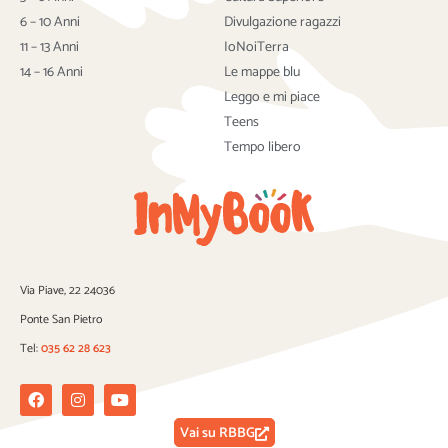
o
e
b
o
r
e
6 – 10 Anni
Divulgazione ragazzi
k
11 – 13 Anni
IoNoiTerra
14 – 16 Anni
Le mappe blu
Leggo e mi piace
Teens
Tempo libero
Via Piave, 22 24036
Ponte San Pietro
Tel:
035 62 28 623
Facebook
Instagram
Youtube
Vai su RBBG