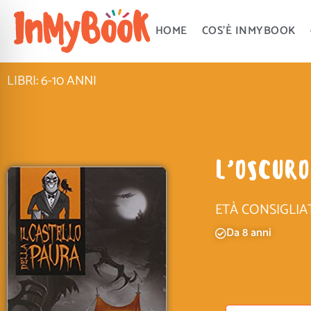
Vai
al
HOME
COS’È INMYBOOK
contenuto
LIBRI: 6-10 ANNI
L’OSCURO
ETÀ CONSIGLIA
Da 8 anni