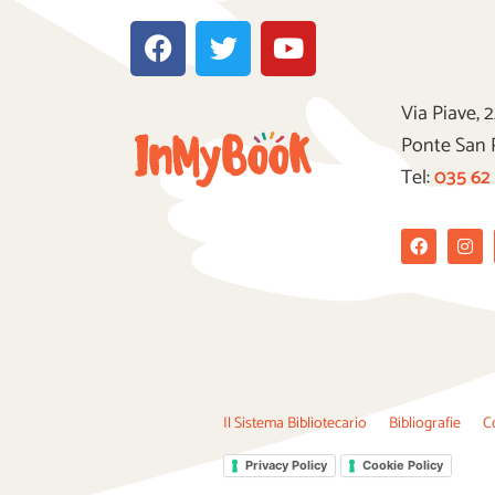
F
T
Y
a
w
o
c
i
u
e
t
t
Via Piave, 
b
t
u
Ponte San 
o
e
b
Tel:
035 62
o
r
e
k
Facebook
Ins
Il Sistema Bibliotecario
Bibliografie
C
Privacy Policy
Cookie Policy