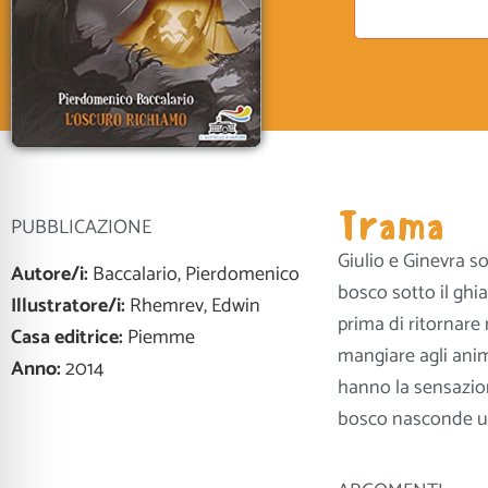
Trama
PUBBLICAZIONE
Giulio e Ginevra s
Autore/i:
Baccalario, Pierdomenico
bosco sotto il ghi
Illustratore/i:
Rhemrev, Edwin
prima di ritornare 
Casa editrice:
Piemme
mangiare agli anim
Anno:
2014
hanno la sensazion
bosco nasconde un