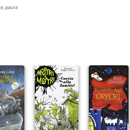
te
,
paura