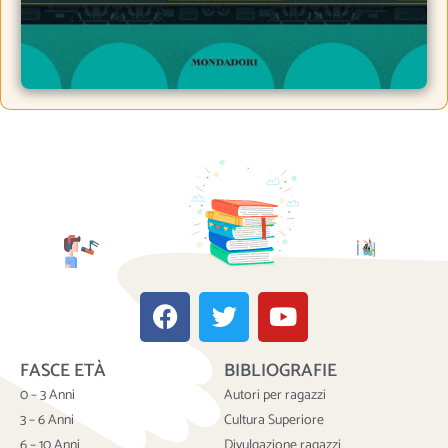
F
T
Y
a
w
o
c
i
u
FASCE ETÀ
BIBLIOGRAFIE
e
t
t
b
t
u
0 – 3 Anni
Autori per ragazzi
o
e
b
3 – 6 Anni
Cultura Superiore
6 – 10 Anni
Divulgazione ragazzi