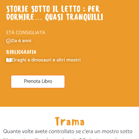
STORIE SOTTO IL LETTO : PER
DORMIRE… QUASI TRANQUILLI
ETÀ CONSIGLIATA
Da 6 anni
BIBLIOGRAFIA
Draghi e dinosauri e altri mostri
Prenota Libro
Trama
Quante volte avete controllato se c’era un mostro sotto