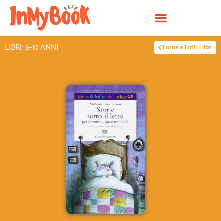
Vai
al
contenuto
LIBRI: 6-10 ANNI
Torna a Tutti i libri