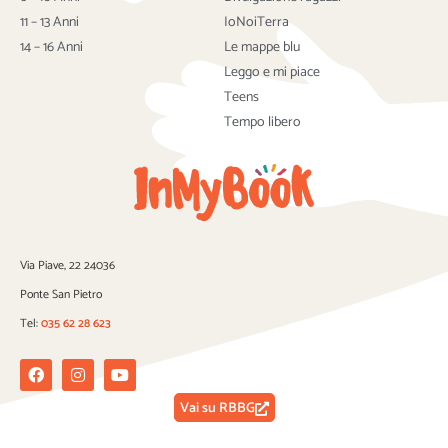
o
r
e
k
11 – 13 Anni
IoNoiTerra
14 – 16 Anni
Le mappe blu
Leggo e mi piace
Teens
Tempo libero
Via Piave, 22 24036
Ponte San Pietro
Tel:
035 62 28 623
Facebook
Instagram
Youtube
Vai su RBBG