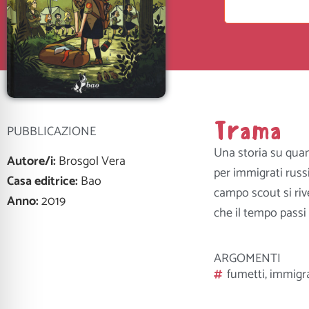
Trama
PUBBLICAZIONE
Una storia su quan
Autore/i:
Brosgol Vera
per immigrati russi
Casa editrice:
Bao
campo scout si rive
Anno:
2019
che il tempo passi i
ARGOMENTI
fumetti
,
immigra