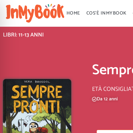
Vai
al
HOME
COS’È INMYBOOK
contenuto
LIBRI: 11-13 ANNI
Sempre
ETÀ CONSIGLIA
Da 12 anni