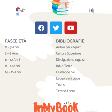
F
T
Y
a
w
o
c
i
u
FASCE ETÀ
BIBLIOGRAFIE
e
t
t
b
t
u
0 – 3 Anni
Autori per ragazzi
o
e
b
3 – 6 Anni
Cultura Superiore
o
r
e
6 – 10 Anni
Divulgazione ragazzi
k
11 – 13 Anni
IoNoiTerra
14 – 16 Anni
Le mappe blu
Leggo e mi piace
Teens
Tempo libero