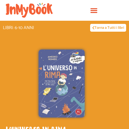
Vai
al
contenuto
LIBRI: 6-10 ANNI
Torna a Tutti i libri