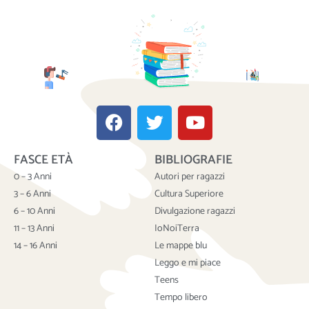
F
T
Y
a
w
o
c
i
u
FASCE ETÀ
BIBLIOGRAFIE
e
t
t
b
t
u
0 – 3 Anni
Autori per ragazzi
o
e
b
3 – 6 Anni
Cultura Superiore
o
r
e
6 – 10 Anni
Divulgazione ragazzi
k
11 – 13 Anni
IoNoiTerra
14 – 16 Anni
Le mappe blu
Leggo e mi piace
Teens
Tempo libero