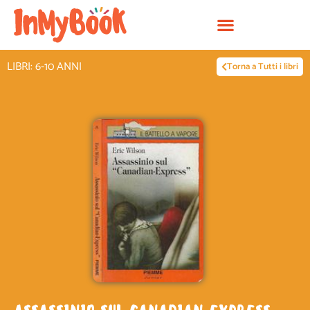
Vai
al
contenuto
LIBRI: 6-10 ANNI
Torna a Tutti i libri