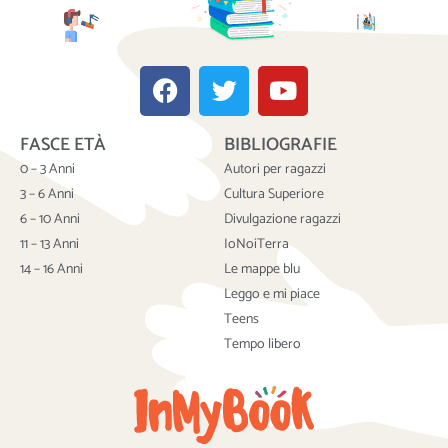
F
T
Y
a
w
o
c
i
u
FASCE ETÀ
BIBLIOGRAFIE
e
t
t
b
t
u
0 – 3 Anni
Autori per ragazzi
o
e
b
3 – 6 Anni
Cultura Superiore
o
r
e
6 – 10 Anni
Divulgazione ragazzi
k
11 – 13 Anni
IoNoiTerra
14 – 16 Anni
Le mappe blu
Leggo e mi piace
Teens
Tempo libero