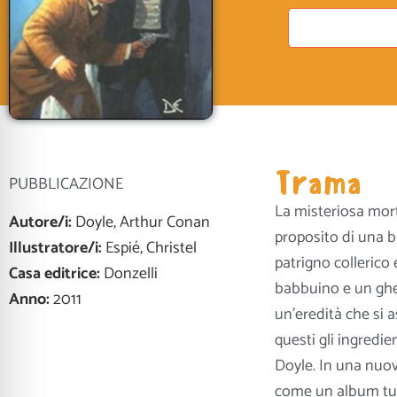
Trama
PUBBLICAZIONE
La misteriosa mort
Autore/i:
Doyle, Arthur Conan
proposito di una 
Illustratore/i:
Espié, Christel
patrigno collerico
Casa editrice:
Donzelli
babbuino e un ghep
Anno:
2011
un’eredità che si 
questi gli ingredien
Doyle. In una nuov
come un album tutt