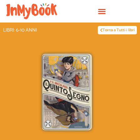
Vai
al
contenuto
LIBRI: 6-10 ANNI
Torna a Tutti i libri