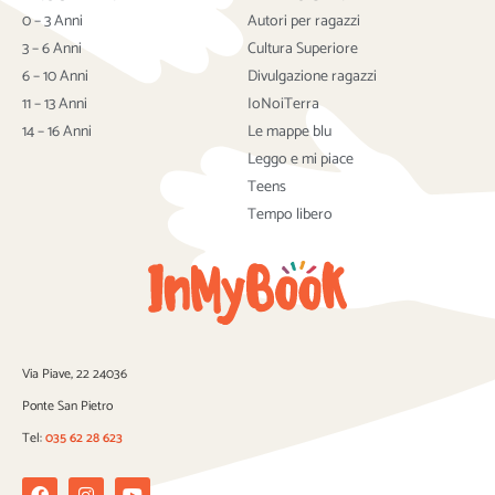
e
t
t
b
t
u
0 – 3 Anni
Autori per ragazzi
o
e
b
3 – 6 Anni
Cultura Superiore
o
r
e
6 – 10 Anni
Divulgazione ragazzi
k
11 – 13 Anni
IoNoiTerra
14 – 16 Anni
Le mappe blu
Leggo e mi piace
Teens
Tempo libero
Via Piave, 22 24036
Ponte San Pietro
Tel:
035 62 28 623
Facebook
Instagram
Youtube