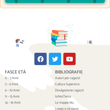
F
T
Y
a
w
o
c
i
u
FASCE ETÀ
BIBLIOGRAFIE
e
t
t
b
t
u
0 – 3 Anni
Autori per ragazzi
o
e
b
3 – 6 Anni
Cultura Superiore
o
r
e
6 – 10 Anni
Divulgazione ragazzi
k
11 – 13 Anni
IoNoiTerra
14 – 16 Anni
Le mappe blu
Leggo e mi piace