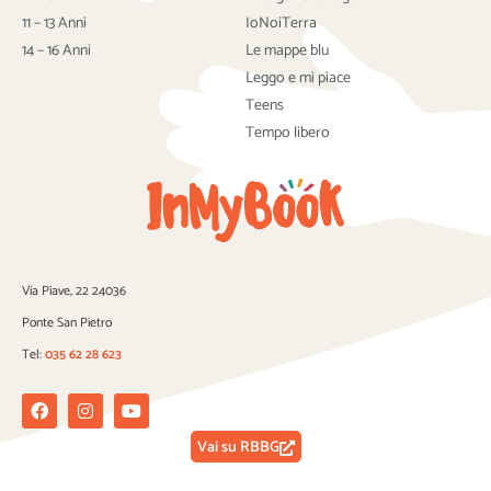
o
r
e
k
11 – 13 Anni
IoNoiTerra
14 – 16 Anni
Le mappe blu
Leggo e mi piace
Teens
Tempo libero
Via Piave, 22 24036
Ponte San Pietro
Tel:
035 62 28 623
Facebook
Instagram
Youtube
Vai su RBBG