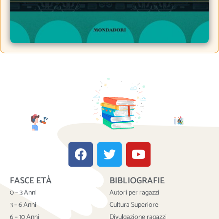
F
T
Y
a
w
o
c
i
u
FASCE ETÀ
BIBLIOGRAFIE
e
t
t
b
t
u
0 – 3 Anni
Autori per ragazzi
o
e
b
3 – 6 Anni
Cultura Superiore
6 – 10 Anni
Divulgazione ragazzi