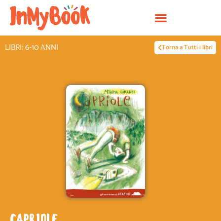
Vai
al
contenuto
LIBRI: 6-10 ANNI
Torna a Tutti i libri
CAPRIOLE