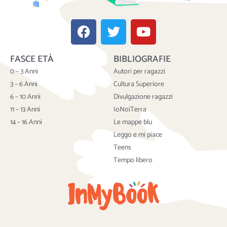
F
T
Y
a
w
o
c
i
u
FASCE ETÀ
BIBLIOGRAFIE
e
t
t
b
t
u
0 – 3 Anni
Autori per ragazzi
o
e
b
3 – 6 Anni
Cultura Superiore
o
r
e
6 – 10 Anni
Divulgazione ragazzi
k
11 – 13 Anni
IoNoiTerra
14 – 16 Anni
Le mappe blu
Leggo e mi piace
Teens
Tempo libero