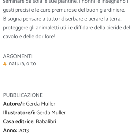
seminare da sola le sue piantine. I nonni le insegnano i
gesti precisi e le cure premurose del buon giardiniere.
Bisogna pensare a tutto : diserbare e aerare la terra,
proteggere gli animaletti utili e
diffidare della pieride del
cavolo e delle dorifore!
ARGOMENTI
natura
,
orto
PUBBLICAZIONE
Autore/i:
Gerda Muller
Illustratore/i:
Gerda Muller
Casa editrice:
Babalibri
Anno:
2013