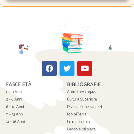
F
T
Y
a
w
o
c
i
u
FASCE ETÀ
BIBLIOGRAFIE
e
t
t
b
t
u
0 – 3 Anni
Autori per ragazzi
o
e
b
3 – 6 Anni
Cultura Superiore
o
r
e
6 – 10 Anni
Divulgazione ragazzi
k
11 – 13 Anni
IoNoiTerra
14 – 16 Anni
Le mappe blu
Leggo e mi piace