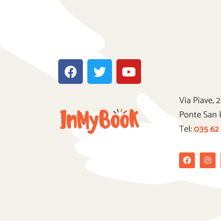
F
T
Y
a
w
o
c
i
u
e
t
t
Via Piave, 
b
t
u
Ponte San 
o
e
b
Tel:
035 62
o
r
e
k
Facebook
Ins