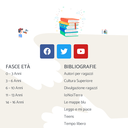
F
T
Y
a
w
o
c
i
u
FASCE ETÀ
BIBLIOGRAFIE
e
t
t
b
t
u
0 – 3 Anni
Autori per ragazzi
o
e
b
3 – 6 Anni
Cultura Superiore
o
r
e
6 – 10 Anni
Divulgazione ragazzi
k
11 – 13 Anni
IoNoiTerra
14 – 16 Anni
Le mappe blu
Leggo e mi piace
Teens
Tempo libero