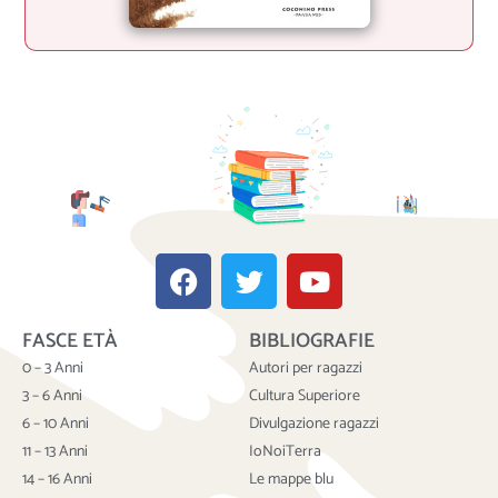
F
T
Y
a
w
o
c
i
u
FASCE ETÀ
BIBLIOGRAFIE
e
t
t
b
t
u
0 – 3 Anni
Autori per ragazzi
o
e
b
3 – 6 Anni
Cultura Superiore
o
r
e
6 – 10 Anni
Divulgazione ragazzi
k
11 – 13 Anni
IoNoiTerra
14 – 16 Anni
Le mappe blu