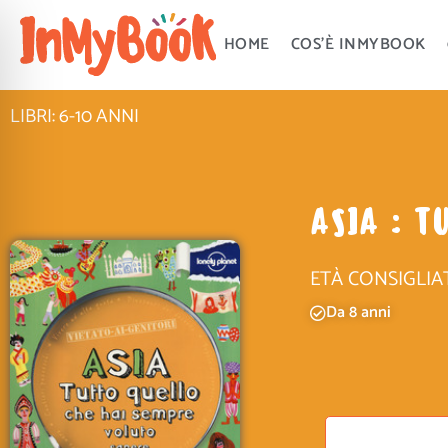
Vai
al
HOME
COS’È INMYBOOK
contenuto
LIBRI: 6-10 ANNI
ASIA : T
ETÀ CONSIGLIA
Da 8 anni