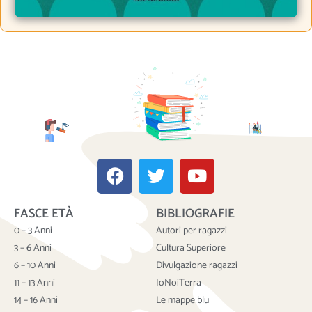
F
T
Y
a
w
o
c
i
u
FASCE ETÀ
BIBLIOGRAFIE
e
t
t
b
t
u
0 – 3 Anni
Autori per ragazzi
o
e
b
3 – 6 Anni
Cultura Superiore
o
r
e
6 – 10 Anni
Divulgazione ragazzi
k
11 – 13 Anni
IoNoiTerra
14 – 16 Anni
Le mappe blu