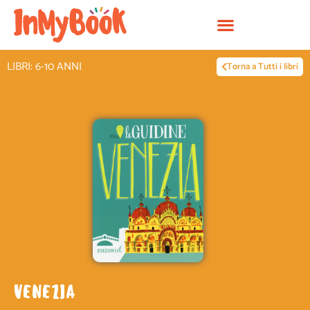
Vai
al
contenuto
LIBRI: 6-10 ANNI
Torna a Tutti i libri
VENEZIA