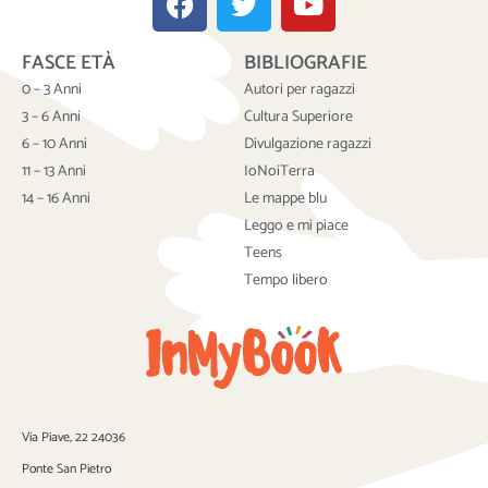
a
w
o
c
i
u
FASCE ETÀ
BIBLIOGRAFIE
e
t
t
b
t
u
0 – 3 Anni
Autori per ragazzi
o
e
b
3 – 6 Anni
Cultura Superiore
o
r
e
6 – 10 Anni
Divulgazione ragazzi
k
11 – 13 Anni
IoNoiTerra
14 – 16 Anni
Le mappe blu
Leggo e mi piace
Teens
Tempo libero
Via Piave, 22 24036
Ponte San Pietro