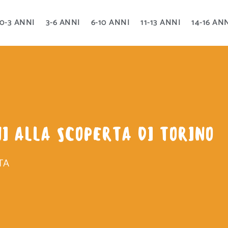
0-3 ANNI
3-6 ANNI
6-10 ANNI
11-13 ANNI
14-16 AN
I ALLA SCOPERTA DI TORINO
TA